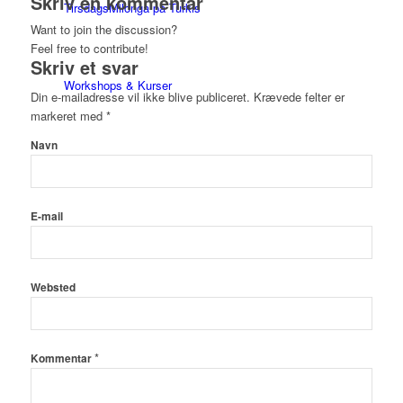
Skriv en kommentar
TirsdagsMilonga på Turkis
Want to join the discussion?
Feel free to contribute!
Skriv et svar
Workshops & Kurser
Din e-mailadresse vil ikke blive publiceret.
Krævede felter er
markeret med
*
Navn
Milongaer
E-mail
TangoSpirer
Websted
Vær med
*
Kommentar
Ny til Tango