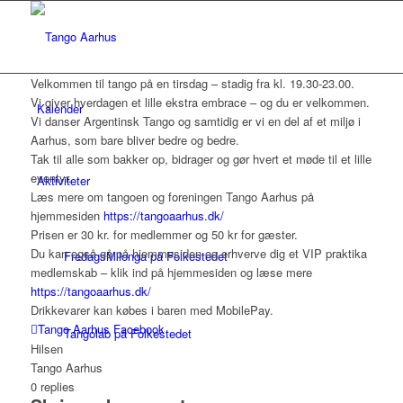
Velkommen til tango på en tirsdag – stadig fra
kl. 19.30-23.00.
Vi giver hverdagen et lille ekstra embrace – og du er velkommen.
Kalender
Vi danser Argentinsk Tango og samtidig er vi en del af et miljø i
Aarhus, som bare bliver bedre og bedre.
Tak til alle som bakker op, bidrager og gør hvert et møde til et lille
eventyr.
Aktiviteter
Læs mere om tangoen og foreningen Tango Aarhus på
hjemmesiden
https://tangoaarhus.dk/
Prisen er 30 kr. for medlemmer og 50 kr for gæster.
Du kan også gå på hjemmesiden og erhverve dig et VIP praktika
FredagsMilonga på Folkestedet
medlemskab – klik ind på hjemmesiden og læse mere
https://tangoaarhus.dk/
Drikkevarer kan købes i baren med MobilePay.
Tango Aarhus Facebook
Tangolab på Folkestedet
Hilsen
Tango Aarhus
0
replies