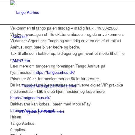
Velkommen til tango på en tirsdag – stadig fra
kl. 19.30-23.00.
Vi giver hverdagen et lille ekstra embrace – og du er velkommen.
Kalender
Vi danser Argentinsk Tango og samtidig er vi en del af et miljø i
Aarhus, som bare bliver bedre og bedre.
Tak til alle som bakker op, bidrager og gør hvert et møde til et lille
eventyr.
Aktiviteter
Læs mere om tangoen og foreningen Tango Aarhus på
hjemmesiden
https://tangoaarhus.dk/
Prisen er 30 kr. for medlemmer og 50 kr for gæster.
Du kan også gå på hjemmesiden og erhverve dig et VIP praktika
FredagsMilonga på Folkestedet
medlemskab – klik ind på hjemmesiden og læse mere
https://tangoaarhus.dk/
Drikkevarer kan købes i baren med MobilePay.
Tango Aarhus Facebook
Tangolab på Folkestedet
Hilsen
Tango Aarhus
0
replies