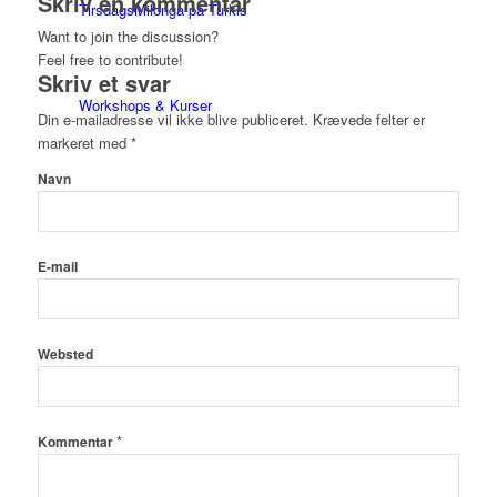
Skriv en kommentar
TirsdagsMilonga på Turkis
Want to join the discussion?
Feel free to contribute!
Skriv et svar
Workshops & Kurser
Din e-mailadresse vil ikke blive publiceret.
Krævede felter er
markeret med
*
Navn
Milongaer
E-mail
TangoSpirer
Websted
Vær med 👉
*
Kommentar
Ny til Tango