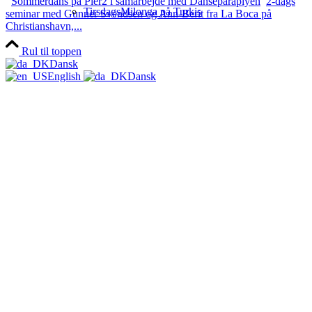
Sommerdans på Pier2 i samarbejde med Danseparaplyen
2-dags
TirsdagsMilonga på Turkis
seminar med Gunner Svendsen og Ann-Berit fra La Boca på
Christianshavn,...
Rul til toppen
Dansk
Workshops & Kurser
English
Dansk
Milongaer
TangoSpirer
Vær med 👉
Ny til Tango