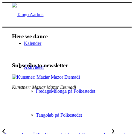
Here we dance
Kalender
Subscribe to newsletter
Aktiviteter
Kunstner: Maziar Mazor Etemadi
FredagsMilonga på Folkestedet
Tangolab på Folkestedet