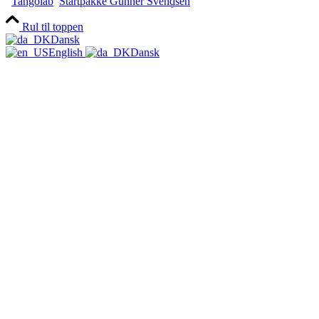
Tangolab
Startpakke Gunner Svendsen
TirsdagsMilonga på Turkis
Rul til toppen
Dansk
English
Dansk
Workshops & Kurser
Milongaer
TangoSpirer
Vær med 👉
Ny til Tango