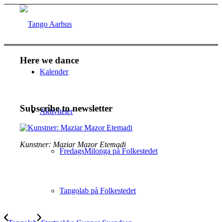
Here we dance
Kalender
Subscribe to newsletter
Aktiviteter
Kunstner: Maziar Mazor Etemadi
FredagsMilonga på Folkestedet
Tangolab på Folkestedet