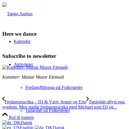
Here we dance
Kalender
Subscribe to newsletter
Aktiviteter
Kunstner: Maziar Mazor Etemadi
FredagsMilonga på Folkestedet
Fredagspractika – DJ & Vært: Jesper og Else
Tangolab aflyst pga.
sygdom. Men stadig fredagspractika med Michael som DJ og...
Tangolab på Folkestedet
Rul til toppen
Dansk
English
Dansk