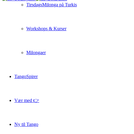
TirsdagsMilonga på Turkis
Workshops & Kurser
Milongaer
TangoSpirer
Vær med 👉
Ny til Tango