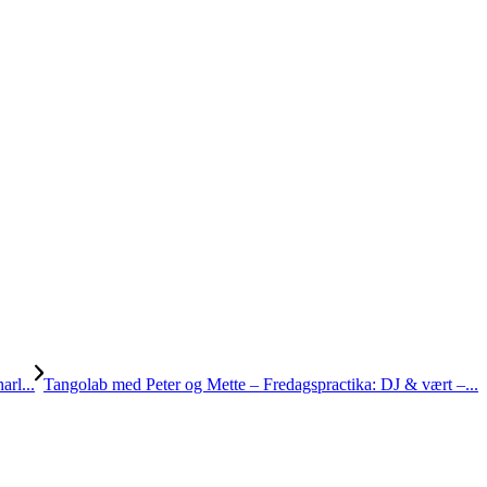
rl...
Tangolab med Peter og Mette – Fredagspractika: DJ & vært –...