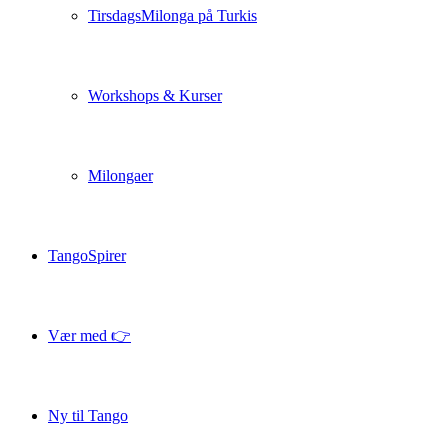
TirsdagsMilonga på Turkis
Workshops & Kurser
Milongaer
TangoSpirer
Vær med 👉
Ny til Tango