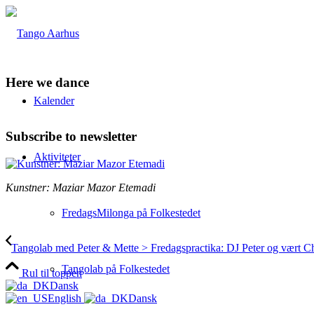
Here we dance
Kalender
Subscribe to newsletter
Aktiviteter
Kunstner: Maziar Mazor Etemadi
FredagsMilonga på Folkestedet
Tangolab med Peter & Mette > Fredagspractika: DJ Peter og vært Cha
Tangolab på Folkestedet
Rul til toppen
Dansk
English
Dansk