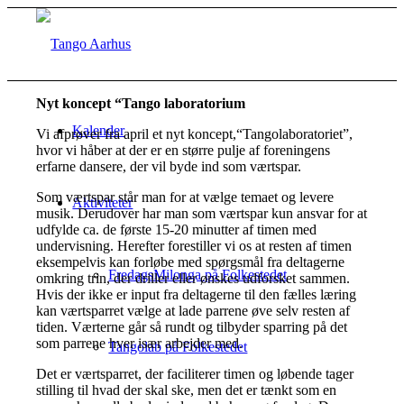
Nyt koncept “Tango laboratorium
Kalender
Vi afprøver fra april et nyt koncept,“Tangolaboratoriet”,
hvor vi håber at der er en større pulje af foreningens
erfarne dansere, der vil byde ind som værtspar.
Som værtspar står man for at vælge temaet og levere
Aktiviteter
musik. Derudover har man som værtspar kun ansvar for at
udfylde ca. de første 15-20 minutter af timen med
undervisning. Herefter forestiller vi os at resten af timen
eksempelvis kan forløbe med spørgsmål fra deltagerne
FredagsMilonga på Folkestedet
omkring trin, der driller eller ønskes udforsket sammen.
Hvis der ikke er input fra deltagerne til den fælles læring
kan værtsparret vælge at lade parrene øve selv resten af
tiden. Værterne går så rundt og tilbyder sparring på det
som parrene hver især arbejder med.
Tangolab på Folkestedet
Det er værtsparret, der faciliterer timen og løbende tager
stilling til hvad der skal ske, men det er tænkt som en