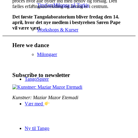
proces hvor alle byder ind med behov og forslag. Den
TirsdagsMilonga på Turkis
fælles erfaringsudveksling og læring er i centrum.
Det første Tangolaboratorium bliver fredag den 14.
april, hvor det nye medlem i bestyrelsen Søren Pape
vil være vært.
Workshops & Kurser
Here we dance
Milongaer
Subscribe to newsletter
TangoSpirer
Kunstner: Maziar Mazor Etemadi
Vær med
Ny til Tango