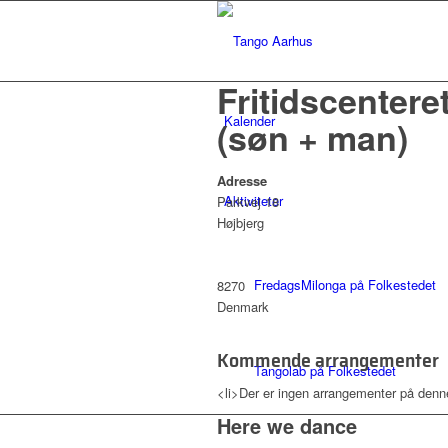
Fritidscentere
Kalender
(søn + man)
Adresse
Aktiviteter
Parkvej 18
Højbjerg
FredagsMilonga på Folkestedet
8270
Denmark
Kommende arrangementer
Tangolab på Folkestedet
<li>Der er ingen arrangementer på denne 
Here we dance