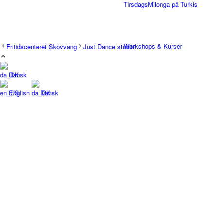
TirsdagsMilonga på Turkis
Workshops & Kurser
Fritidscenteret Skovvang
Just Dance studio
Dansk
Milongaer
English
Dansk
TangoSpirer
Vær med
Ny til Tango