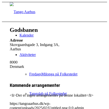
Godsbanen
Kalender
Adresse
Skovgaardsgade 3, Indgang 3A,
Aarhus
Aktiviteter
8000
Denmark
FredagsMilonga på Folkestedet
Kommende arrangementer
Tangolab på Folkestedet
<li>Der er ingen arrangementer på denne lokalitet</li>
https://tangoaarhus.dk/wp-
content/uploads/2025/02/Untitled.png
0
0
admin