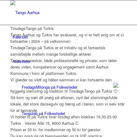
TirsdagsTango på Turkis
Tango Aarhus og Turkis har evalueret, og vi er helt enig om at vi
Kalender
fortsætter i 2024 – så velkommen
TirsdagsTango på Turkis er et initiativ og et fantastisk
samarbejde mellem mange forskellige aktører.
Tango mennesker, både professionelle og private, som deler
Aktiviteter
deres viden, kompetencer og engagement samt Aarhus
Kommune i form af platformen Turkis.
Vi glæder os vildt og håber sammen vi kan fortsætte den
FredagsMilonga på Folkestedet
hyggelig stemning og tradition til TirsdagsTango på Turkis
Så kom og sæt dit præg på aftenen, nyd det stemningsfulde
lokale, det store dansegulv og hæng ud i baren, som vi selv står
for at bemande.
Tangolab på Folkestedet
Vi holder til på Turkis hver tirsdag aften klokken 19.30-23.00.
Turkis · Vester Allé 15, 8000 Aarhus C
Prisen er 30 kr. for medlemmer og 50 kr for gæster.
Du kan også gå på hjemmesiden og få VIP practica