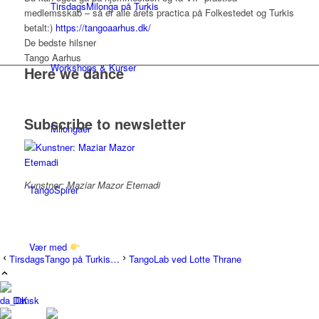
TirsdagsMilonga på Turkis
medlemsskab – så er alle årets practica på Folkestedet og Turkis
betalt:)
https://tangoaarhus.dk/
De bedste hilsner
Tango Aarhus
Workshops & Kurser
Here we dance
Subscribe to newsletter
Milongaer
Kunstner: Maziar Mazor Etemadi
TangoSpirer
Vær med
TirsdagsTango på Turkis…
TangoLab ved Lotte Thrane
Dansk
Ny til Tango