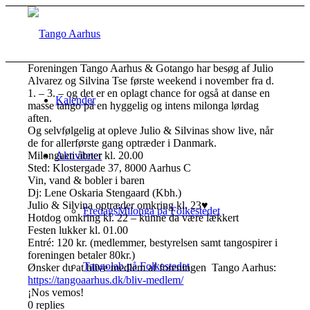
Foreningen Tango Aarhus & Gotango har besøg af Julio
Alvarez og Silvina Tse første weekend i november fra d.
1. – 3. – og det er en oplagt chance for også at danse en
Kalender
masse tango på en hyggelig og intens milonga lørdag
aften.
Og selvfølgelig at opleve Julio & Silvinas show live, når
de for allerførste gang optræder i Danmark.
Milongaen åbner kl. 20.00
Aktiviteter
Sted: Klostergade 37, 8000 Aarhus C
Vin, vand & bobler i baren
Dj: Lene Oskaria Stengaard (Kbh.)
Julio & Silvina optræder omkring kl. 23♥
FredagsMilonga på Folkestedet
Hotdog omkring kl. 22 – kunne da være lækkert
Festen lukker kl. 01.00
Entré: 120 kr. (medlemmer, bestyrelsen samt tangospirer i
foreningen betaler 80kr.)
Tangolab på Folkestedet
Ønsker du at blive medlem af foreningen Tango Aarhus:
https://tangoaarhus.dk/bliv-medlem/
¡Nos vemos!
0
replies