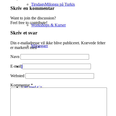
TirsdagsMilonga på Turkis
Skriv en kommentar
Want to join the discussion?
Feel free to contribute!
Workshops & Kurser
Skriv et svar
Din e-mailadresse vil ikke blive publiceret.
Krævede felter
Milongaer
er markeret med
*
Navn
E-mail
TangoSpirer
Websted
Kommentar
*
Vær med 👉
Ny til Tango