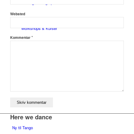
TirsdagsMilonga på Turkis
Websted
Workshops & Kurser
*
Kommentar
Milongaer
TangoSpirer
Vær med
Here we dance
Ny til Tango