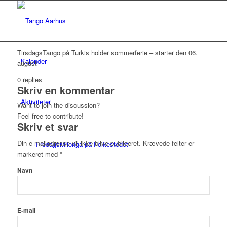
TirsdagsTango på Turkis holder sommerferie – starter den 06.
Kalender
august
0
replies
Skriv en kommentar
Aktiviteter
Want to join the discussion?
Feel free to contribute!
Skriv et svar
Din e-mailadresse vil ikke blive publiceret.
Krævede felter er
FredagsMilonga på Folkestedet
markeret med
*
Navn
Tangolab på Folkestedet
E-mail