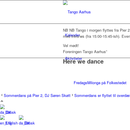
NB NB Tango i morgen flyttes fra Pier 2
Kalender
med intro/ws (fra 15:00-15:45-ish). Even
Vel mødt!
Foreningen Tango Aarhus”
Aktiviteter
Here we dance
FredagsMilonga på Folkestedet
Sommerdans på Pier 2, DJ Søren Skøtt
Sommerdans er flyttet til overdæk
Tangolab på Folkestedet
Dansk
English
Dansk