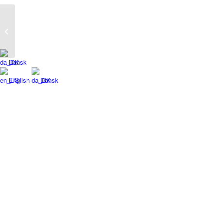
PrePractica
Dansk
English
Dansk