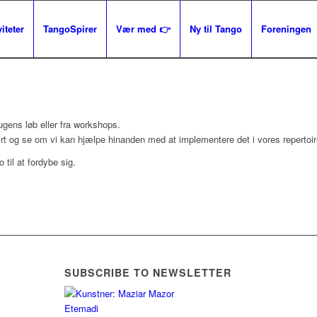
iteter
TangoSpirer
Vær med 👉
Ny til Tango
Foreningen
 ugens løb eller fra workshops.
ært og se om vi kan hjælpe hinanden med at implementere det i vores repertoir
til at fordybe sig.
SUBSCRIBE TO NEWSLETTER