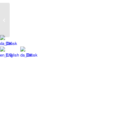
PrePractica
Dansk
English
Dansk