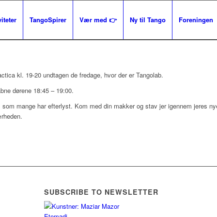
iteter
TangoSpirer
Vær med 👉
Ny til Tango
Foreningen
actica kl. 19-20 undtagen de fredage, hvor der er Tangolab.
åbne dørene 18:45 – 19:00.
 som mange har efterlyst. Kom med din makker og stav jer igennem jeres nye
ærheden.
SUBSCRIBE TO NEWSLETTER