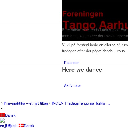
E
fter sidste weekends kursus med Eva o
med at implementere det i vores reperto
Vi vil på forhånd bede en eller to af ku
fredagen efter det pågældende kursus.
Kalender
Here we dance
Aktiviteter
Præ-praktika – et nyt tiltag
INGEN TirsdagsTango på Turkis …
FredagsMilonga på Folkestedet
Dansk
English
Dansk