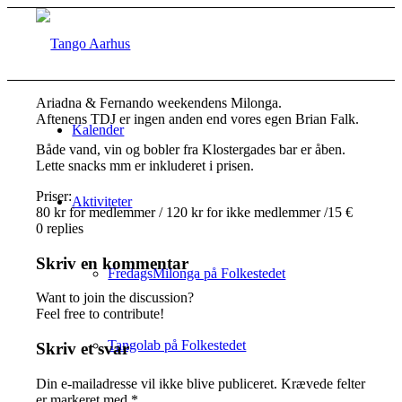
Ariadna & Fernando weekendens Milonga.
Aftenens TDJ er ingen anden end vores egen Brian Falk.
Kalender
Både vand, vin og bobler fra Klostergades bar er åben.
Lette snacks mm er inkluderet i prisen.
Priser:
Aktiviteter
80 kr for medlemmer / 120 kr for ikke medlemmer /15 €
0
replies
Skriv en kommentar
FredagsMilonga på Folkestedet
Want to join the discussion?
Feel free to contribute!
Tangolab på Folkestedet
Skriv et svar
Din e-mailadresse vil ikke blive publiceret.
Krævede felter
er markeret med
*