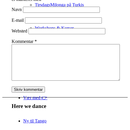
TirsdagsMilonga på Turkis
Navn
E-mail
Workshops & Kurser
Websted
Kommentar
*
Milongaer
TangoSpirer
Vær med 👉
Here we dance
Ny til Tango