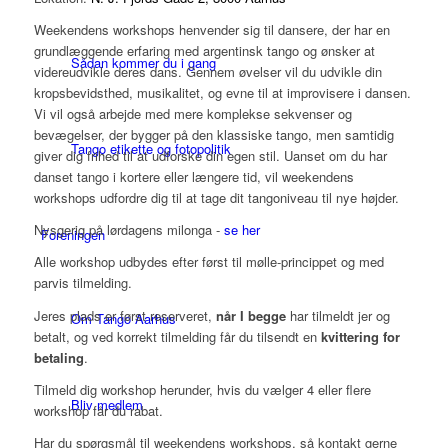
Weekendens workshops henvender sig til dansere, der har en
grundlæggende erfaring med argentinsk tango og ønsker at
Sådan kommer du i gang
videreudvikle deres dans. Gennem øvelser vil du udvikle din
kropsbevidsthed, musikalitet, og evne til at improvisere i dansen.
Vi vil også arbejde med mere komplekse sekvenser og
bevægelser, der bygger på den klassiske tango, men samtidig
Tango etikette og fotopolitik
giver dig frihed til at udforske din egen stil. Uanset om du har
danset tango i kortere eller længere tid, vil weekendens
workshops udfordre dig til at tage dit tangoniveau til nye højder.
Nysgerig på lørdagens milonga -
se her
Foreningen
Alle workshop udbydes efter først til mølle-princippet og med
parvis tilmelding.
Jeres plads er først reserveret,
når I begge
har tilmeldt jer og
Om Tango Aarhus
betalt, og ved korrekt tilmelding får du tilsendt en
kvittering for
betaling
.
Tilmeld dig workshop herunder, hvis du vælger 4 eller flere
Bliv medlem
workshop får du rabat.
Har du spørgsmål til weekendens workshops, så kontakt gerne