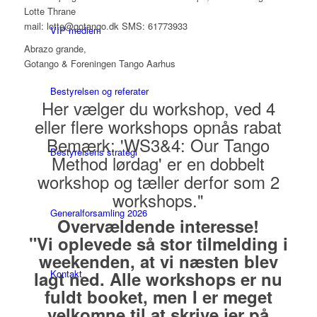
Lotte Thrane
mail: lotte@gotango.dk SMS: 61773933
VIP medlem
Abrazo grande,
Gotango & Foreningen Tango Aarhus
Bestyrelsen og referater
Her vælger du workshop, ved 4
eller flere workshops opnås rabat
Bemærk: 'WS3&4: Our Tango
Bestyrelsens strategi
Method lørdag' er en dobbelt
workshop og tæller derfor som 2
workshops."
Generalforsamling 2026
Overvældende interesse!
"Vi oplevede så stor tilmelding i
weekenden, at vi næsten blev
lagt ned. Alle workshops er nu
Kontakt
fuldt booket, men I er meget
velkomne til at skrive jer på