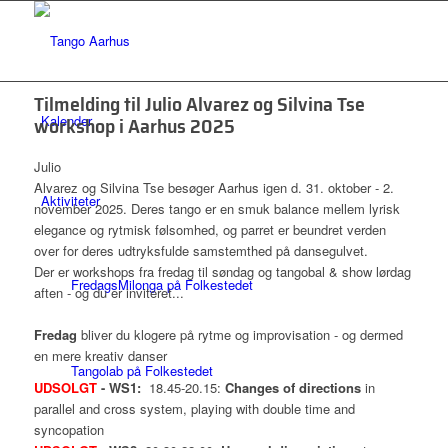
Tilmelding til Julio Alvarez og Silvina Tse
workshop i Aarhus 2025
Kalender
Julio
Alvarez og Silvina Tse besøger Aarhus igen d. 31. oktober - 2.
Aktiviteter
november 2025. Deres tango er en smuk balance mellem lyrisk
elegance og rytmisk følsomhed, og parret er beundret verden
over for deres udtryksfulde samstemthed på dansegulvet.
Der er workshops fra fredag til søndag og tangobal & show lørdag
FredagsMilonga på Folkestedet
aften - og du er inviteret...
Fredag
bliver du klogere på rytme og improvisation - og dermed
en mere kreativ danser
Tangolab på Folkestedet
UDSOLGT
- WS1:
18.45-20.15:
Changes of directions
in
parallel and cross system, playing with double time and
syncopation