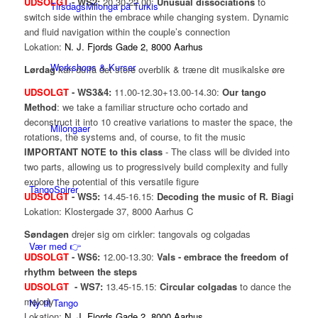
UDSOLGT
- WS2:
20.30-22.00:
Unusual dissociations
to
TirsdagsMilonga på Turkis
switch side within the embrace while changing system. Dynamic
and fluid navigation within the couple’s connection
Lokation:
N
.
J. Fjords Gade 2, 8000 Aarhus
Workshops & Kurser
Lørdag
kan du få det store overblik & træne dit musikalske øre
UDSOLGT
- WS3&4:
11.00-12.30+13.00-14.30:
Our tango
Method
: we take a familiar structure
ocho cortado
and
deconstruct it into 10 creative variations to master the space, the
Milongaer
rotations, the systems and, of course, to fit the music
IMPORTANT NOTE to this class
- The class will be divided into
two parts, allowing us to progressively build complexity and fully
explore the potential of this versatile figure
TangoSpirer
UDSOLGT
- WS5:
14.45-16.15:
Decoding the music of R. Biagi
Lokation: Klostergade 37, 8000 Aarhus C
Søndagen
drejer sig om cirkler: tangovals og colgadas
Vær med 👉
UDSOLGT
- WS6:
12.00-13.30:
Vals - embrace the freedom of
rhythm between the steps
UDSOLGT
- WS7:
13.45-15.15:
Circular colgadas
to dance the
melody
Ny til Tango
Lokation:
N. J. Fjords Gade 2, 8000 Aarhus