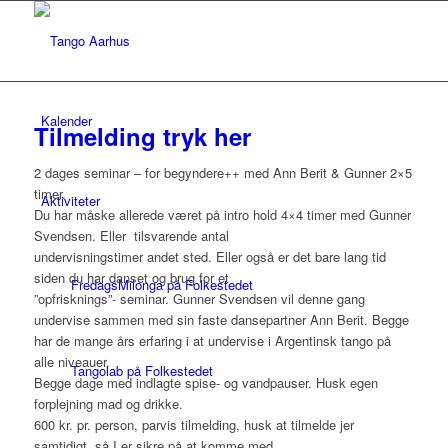
Kalender
Tilmelding tryk her
2 dages seminar – for begyndere++ med Ann Berit & Gunner 2×5
timer.
Aktiviteter
Du har måske allerede været på intro hold 4×4 timer med Gunner
Svendsen. Eller tilsvarende antal
undervisningstimer andet sted. Eller også er det bare lang tid
siden du har danset og brug for et
FredagsMilonga på Folkestedet
”opfrisknings”- seminar. Gunner Svendsen vil denne gang
undervise sammen med sin faste dansepartner Ann Berit. Begge
har de mange års erfaring i at undervise i Argentinsk tango på
alle niveauer.
Tangolab på Folkestedet
Begge dage med indlagte spise- og vandpauser. Husk egen
forplejning mad og drikke.
600 kr. pr. person, parvis tilmelding, husk at tilmelde jer
samtidigt, så I er sikre på at komme med.