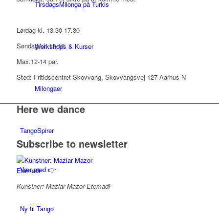
TirsdagsMilonga på Turkis
Lørdag kl. 13.30-17.30
Søndag kl. 12-16
Workshops & Kurser
Max.12-14 par.
Sted: Fritidscentret Skovvang, Skovvangsvej 127 Aarhus N
Milongaer
Here we dance
TangoSpirer
Subscribe to newsletter
Vær med 👉
Kunstner: Maziar Mazor Etemadi
Ny til Tango