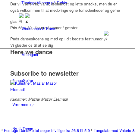
TirsdagsMilonga på Turkis
Der vil være vin, vand, æblemost og lette snacks, men du er
også velkommen til at medbringe egne fornødenheder og gerne
glas
Pris 60,-/ 80,- for medlemmer / gæster.
Workshops & Kurser
Puds danseskoene og mød op i dit bedste festhumør
Vi glæder os til at se dig
Here we dance
Milongaer
Subscribe to newsletter
TangoSpirer
Kunstner: Maziar Mazor Etemadi
Vær med 👉
Ny til Tango
Festuge Danseteltet søger frivillige fra 26.8 til 5.9
Tangolab med Valerie &