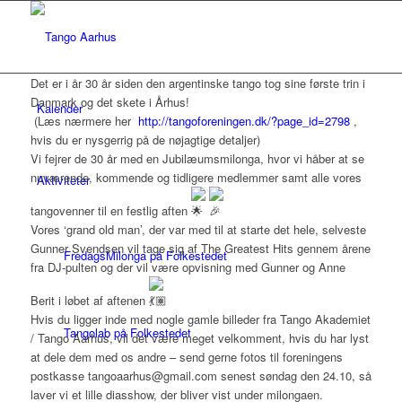
Det er i år 30 år siden den argentinske tango tog sine første trin i
Danmark og det skete i Århus!
Kalender
(Læs nærmere her
http://tangoforeningen.dk/?page_id=2798
,
hvis du er nysgerrig på de nøjagtige detaljer)
Vi fejrer de 30 år med en Jubilæumsmilonga, hvor vi håber at se
nuværende, kommende og tidligere medlemmer samt alle vores
Aktiviteter
tangovenner til en festlig aften
Vores ‘grand old man’, der var med til at starte det hele, selveste
Gunner Svendsen vil tage sig af The Greatest Hits gennem årene
FredagsMilonga på Folkestedet
fra DJ-pulten og der vil være opvisning med Gunner og Anne
Berit i løbet af aftenen
Hvis du ligger inde med nogle gamle billeder fra Tango Akademiet
Tangolab på Folkestedet
/ Tango Aarhus, vil det være meget velkomment, hvis du har lyst
at dele dem med os andre – send gerne fotos til foreningens
postkasse tangoaarhus@gmail.com senest søndag den 24.10, så
laver vi et lille diasshow, der bliver vist under milongaen.