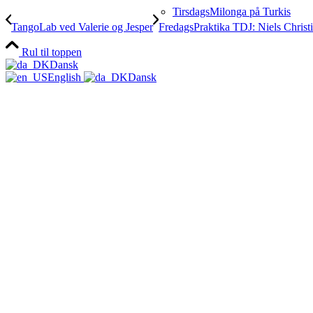
TirsdagsMilonga på Turkis
TangoLab ved Valerie og Jesper
FredagsPraktika TDJ: Niels Christi
Rul til toppen
Dansk
Workshops & Kurser
English
Dansk
Milongaer
TangoSpirer
Vær med 👉
Ny til Tango