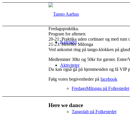
Fredagspraktika.
Program for aftenen:
20-21: Praktika uden cortinaer og med rum og
Kalender
21-23: Herefter Milonga
Ved ankomst ring på tango-klokken på glasd
Medlemmer 30kr og 50kr for gæster. Entre/VI
Aktiviteter
Du kan også gå på hjemmesiden og få VIP pra
Følg vores begivenheder på
facebook
FredagsMilonga på Folkestedet
Here we dance
Tangolab på Folkestedet