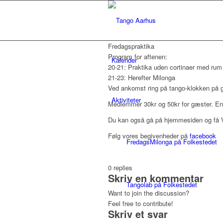
Fredagspraktika
Program for aftenen:
Kalender
20-21: Praktika uden cortinaer med rum
21-23: Herefter Milonga
Ved ankomst ring på tango-klokken på 
Aktiviteter
Medlemmer 30kr og 50kr for gæster. Ent
Du kan også gå på hjemmesiden og få VI
Følg vores begivenheder på
facebook
FredagsMilonga på Folkestedet
0
replies
Skriv en kommentar
Tangolab på Folkestedet
Want to join the discussion?
Feel free to contribute!
Skriv et svar