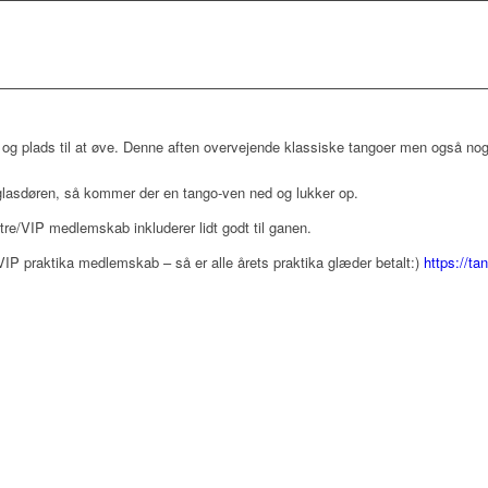
 og plads til at øve. Denne aften overvejende klassiske tangoer men også nog
glasdøren, så kommer der en tango-ven ned og lukker op.
re/VIP medlemskab inkluderer lidt godt til ganen.
P praktika medlemskab – så er alle årets praktika glæder betalt:)
https://ta