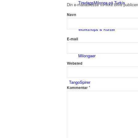
TirsdagsMilonga på Turkis
Din e-mailadresse vil ikke blive publicer
Navn
Workshops & Kurser
E-mail
Milongaer
Websted
TangoSpirer
*
Kommentar
Vær med
Ny til Tango