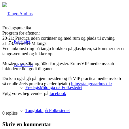
Fredagspractika
Program for aftenen:
20-21: Practica uden cortinaer og med rum og plads til øvning
Kalender
21-23: Herefter Milonga
Ved ankomst ring på tango klokken på glasdøren, så kommer der en
tango-ven ned og lukker op.
Medlemmer 30kr og 50kr for gæster. Entre/VIP medlemsskab
Aktiviteter
inkluderer lidt godt til ganen.
Du kan også gå på hjemmesiden og få VIP practica medlemsskab –
så er alle årets practica glæder betalt:)
https://tangoaarhus.dk/
FredagsMilonga på Folkestedet
Følg vores begivender på
facebook
Tangolab på Folkestedet
0
replies
Skriv en kommentar