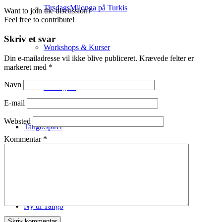
TirsdagsMilonga på Turkis
Want to join the discussion?
Feel free to contribute!
Skriv et svar
Workshops & Kurser
Din e-mailadresse vil ikke blive publiceret.
Krævede felter er
markeret med
*
Navn
Milongaer
E-mail
Websted
TangoSpirer
Kommentar
*
Vær med 👉
Ny til Tango