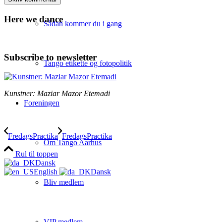
Here we dance
Sådan kommer du i gang
Subscribe to newsletter
Tango etikette og fotopolitik
Kunstner: Maziar Mazor Etemadi
Foreningen
FredagsPractika
FredagsPractika
Om Tango Aarhus
Rul til toppen
Dansk
English
Dansk
Bliv medlem
VIP medlem