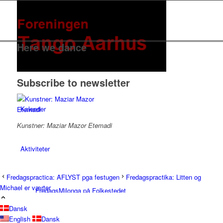
Here we dance
Subscribe to newsletter
Kalender
Kunstner: Maziar Mazor Etemadi
Aktiviteter
Fredagspractica: AFLYST pga festugen
Fredagspractika: Litten og
Michael er værter
FredagsMilonga på Folkestedet
Dansk
English
Dansk