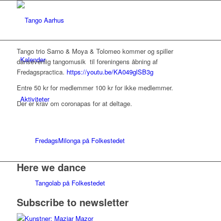
Tango trio Sarno & Moya & Tolomeo kommer og spiller
Kalender
dansevenlig tangomusik til foreningens åbning af
Fredagspractica.
https://youtu.be/KA049glSB3g
Entre 50 kr for medlemmer 100 kr for ikke medlemmer.
Aktiviteter
Der er krav om coronapas for at deltage.
FredagsMilonga på Folkestedet
Here we dance
Tangolab på Folkestedet
Subscribe to newsletter