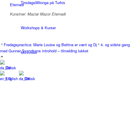
TirsdagsMilonga på Turkis
Kunstner: Maziar Mazor Etemadi
Workshops & Kurser
Fredagspractica: Marie Louise og Bettina er vært og Dj
4. og sidste gang
med Gunner Svendsens introhold – tilmelding lukket
Milongaer
Dansk
TangoSpirer
English
Dansk
Vær med 👉
Ny til Tango