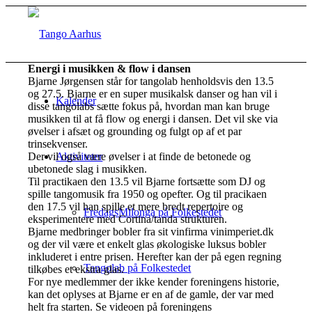
Energi i musikken & flow i dansen
Bjarne Jørgensen står for tangolab henholdsvis den 13.5
og 27.5. Bjarne er en super musikalsk danser og han vil i
Kalender
disse tangolabs sætte fokus på, hvordan man kan bruge
musikken til at få flow og energi i dansen. Det vil ske via
øvelser i afsæt og grounding og fulgt op af et par
trinsekvenser.
Der vil også være øvelser i at finde de betonede og
Aktiviteter
ubetonede slag i musikken.
Til practikaen den 13.5 vil Bjarne fortsætte som DJ og
spille tangomusik fra 1950 og opefter. Og til pracikaen
den 17.5 vil han spille et mere bredt repertoire og
FredagsMilonga på Folkestedet
eksperimentere med Cortina/tanda strukturen.
Bjarne medbringer bobler fra sit vinfirma vinimperiet.dk
og der vil være et enkelt glas økologiske luksus bobler
inkluderet i entre prisen. Herefter kan der på egen regning
Tangolab på Folkestedet
tilkøbes et ekstra glas.
For nye medlemmer der ikke kender foreningens historie,
kan det oplyses at Bjarne er en af de gamle, der var med
helt fra starten. Se videoen på foreningens