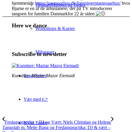
hjemmeside
https://tangoaarhus.dk/foreningentangoaarhus/
hvor
TirsdagsMilonga på Turkis
Bjarne er en af de århusianere, der på TV introducerer
tangoen for familien Danmarkfor 22 år siden
Here we dance
Workshops & Kurser
Milongaer
Subscribe to newsletter
Kunstner: Maziar Mazor Etemadi
TangoSpirer
Vær med 👉
Fredagspractika – DJ og Vært: Niels Christian og Helene
Ny til Tango
Tangolab m. Mette Bang og Fredagspractika: DJ & vært –