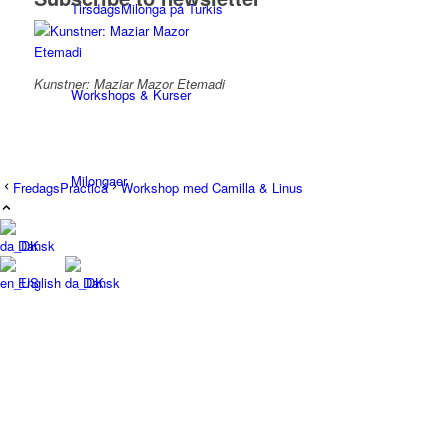
TirsdagsMilonga på Turkis
Kunstner: Maziar Mazor Etemadi
Workshops & Kurser
Milongaer
FredagsPracticá
Workshop med Camilla & Linus
Dansk
TangoSpirer
English
Dansk
Vær med 👉
Ny til Tango