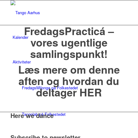
FredagsPracticá –
Kalender
vores ugentlige
samlingspunkt!
Aktiviteter
Læs mere om denne
aften og hvordan du
FredagsMilonga på Folkestedet
deltager
HER
Here we dance
Tangolab på Folkestedet
Subscribe to newsletter