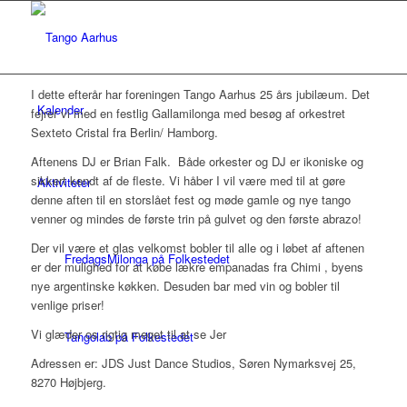
I dette efterår har foreningen Tango Aarhus 25 års jubilæum. Det
Kalender
fejrer vi med en festlig Gallamilonga med besøg af orkestret
Sexteto Cristal fra Berlin/ Hamborg.
Aftenens DJ er Brian Falk.
Både orkester og DJ er ikoniske og
sikkert kendt af de fleste. Vi håber I vil være med til at gøre
Aktiviteter
denne aften til en storslået fest og møde gamle og nye tango
venner og mindes de første trin på gulvet og den første abrazo!
Der vil være et glas velkomst bobler til alle og i løbet af aftenen
FredagsMilonga på Folkestedet
er der mulighed for at købe lækre empanadas fra Chimi , byens
nye argentinske køkken. Desuden bar med vin og bobler til
venlige priser!
Vi glæder os rigtig meget til at se Jer
Tangolab på Folkestedet
Adressen er: JDS Just Dance Studios, Søren Nymarksvej 25,
8270 Højbjerg.