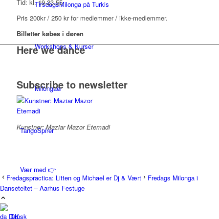
Tid: kl. 19-23.55
TirsdagsMilonga på Turkis
Pris 200kr / 250 kr for medlemmer / ikke-medlemmer.
Billetter købes i døren
Workshops & Kurser
Here we dance
Subscribe to newsletter
Milongaer
Kunstner: Maziar Mazor Etemadi
TangoSpirer
Vær med 👉
Fredagspractica: Litten og Michael er Dj & Vært
Fredags Milonga i
Danseteltet – Aarhus Festuge
Ny til Tango
Dansk