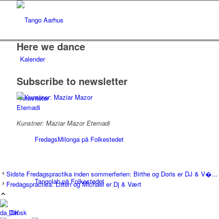
Here we dance
Kalender
Subscribe to newsletter
Aktiviteter
Kunstner: Maziar Mazor Etemadi
FredagsMilonga på Folkestedet
Sidste Fredagspractika inden sommerferien: Birthe og Doris er DJ & V�...
Tangolab på Folkestedet
Fredagspractica: Litten og Michael er Dj & Vært
Dansk