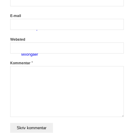
TirsdagsMilonga på Turkis
E-mail
Workshops & Kurser
Websted
Milongaer
*
Kommentar
TangoSpirer
Vær med 👉
Ny til Tango