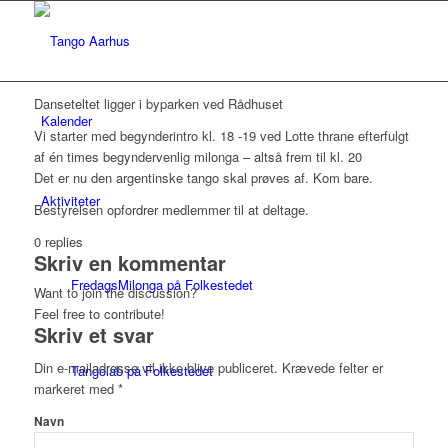
Danseteltet ligger i byparken ved Rådhuset
Kalender
Vi starter med begynderintro kl. 18 -19 ved Lotte thrane efterfulgt
af én times begyndervenlig milonga – altså frem til kl. 20
Det er nu den argentinske tango skal prøves af. Kom bare.
Aktiviteter
Bestyrelsen opfordrer medlemmer til at deltage.
0
replies
Skriv en kommentar
FredagsMilonga på Folkestedet
Want to join the discussion?
Feel free to contribute!
Skriv et svar
Din e-mailadresse vil ikke blive publiceret.
Krævede felter er
Tangolab på Folkestedet
markeret med
*
Navn