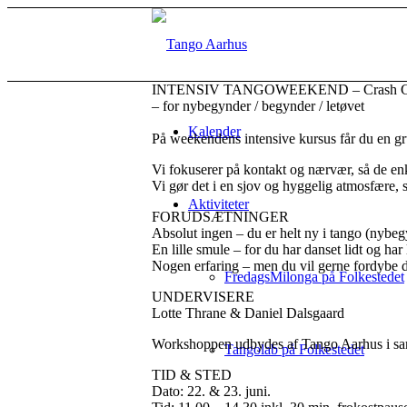
INTENSIV TANGOWEEKEND – Crash Cou
– for nybegynder / begynder / letøvet
Kalender
På weekendens intensive kursus får du en gru
Vi fokuserer på kontakt og nærvær, så de enke
Vi gør det i en sjov og hyggelig atmosfære, s
Aktiviteter
FORUDSÆTNINGER
Absolut ingen – du er helt ny i tango (nybeg
En lille smule – for du har danset lidt og har 
Nogen erfaring – men du vil gerne fordybe d
FredagsMilonga på Folkestedet
UNDERVISERE
Lotte Thrane & Daniel Dalsgaard
Workshoppen udbydes af Tango Aarhus i sama
Tangolab på Folkestedet
TID & STED
Dato: 22. & 23. juni.