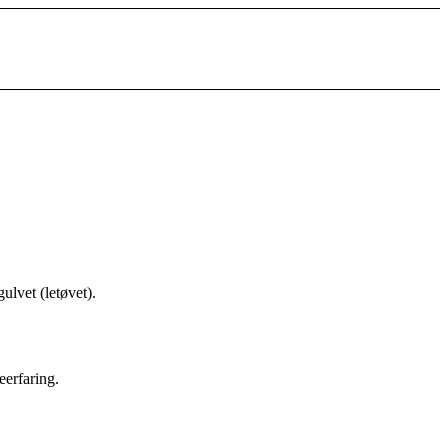
lvet (letøvet).
erfaring.