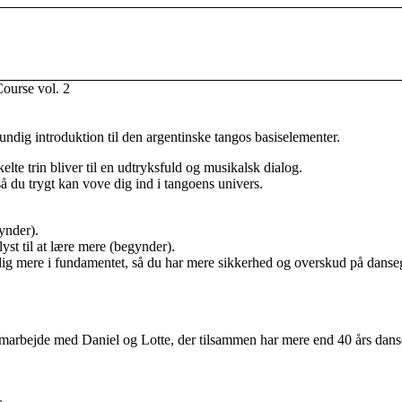
rse vol. 2
ndig introduktion til den argentinske tangos basiselementer.
lte trin bliver til en udtryksfuld og musikalsk dialog.
å du trygt kan vove dig ind i tangoens univers.
ynder).
lyst til at lære mere (begynder).
ig mere i fundamentet, så du har mere sikkerhed og overskud på dansegu
rbejde med Daniel og Lotte, der tilsammen har mere end 40 års danse