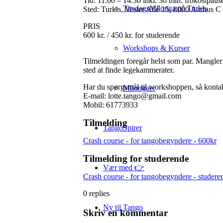
Tid: 11.00 – 14.30 inkl. 30 min. frokostpaus
TirsdagsMilonga på Turkis
Sted: Turkis, Vester Allé 15, 8000 Aarhus C
PRIS
600 kr. / 450 kr. for studerende
Workshops & Kurser
Tilmeldingen foregår helst som par. Mangler
sted at finde legekammerater.
Har du spørgsmål til workshoppen, så kontak
Milongaer
E-mail: lotte.tango@gmail.com
Mobil: 61773933
Tilmelding
TangoSpirer
Crash course - for tangobegyndere - 600kr
Tilmelding for studerende
Vær med 👉
Crash course - for tangobegyndere - studere
0
replies
Ny til Tango
Skriv en kommentar