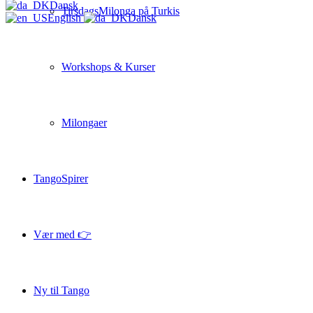
Dansk
TirsdagsMilonga på Turkis
English
Dansk
Workshops & Kurser
Milongaer
TangoSpirer
Vær med 👉
Ny til Tango