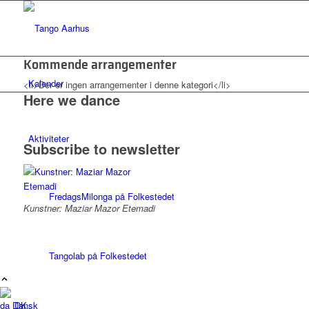
Kommende arrangementer
Kalender
<li>Der er ingen arrangementer i denne kategori</li>
Here we dance
Aktiviteter
Subscribe to newsletter
FredagsMilonga på Folkestedet
Kunstner: Maziar Mazor Etemadi
Tangolab på Folkestedet
Dansk