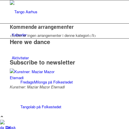
Kommende arrangementer
Kalender
<li>Der er ingen arrangementer i denne kategori</li>
Here we dance
Aktiviteter
Subscribe to newsletter
FredagsMilonga på Folkestedet
Kunstner: Maziar Mazor Etemadi
Tangolab på Folkestedet
Dansk