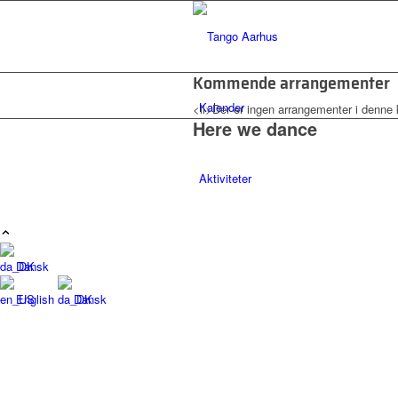
Kommende arrangementer
Kalender
<li>Der er ingen arrangementer i denne 
Here we dance
Aktiviteter
FredagsMilonga på Folkestedet
Dansk
English
Dansk
Tangolab på Folkestedet