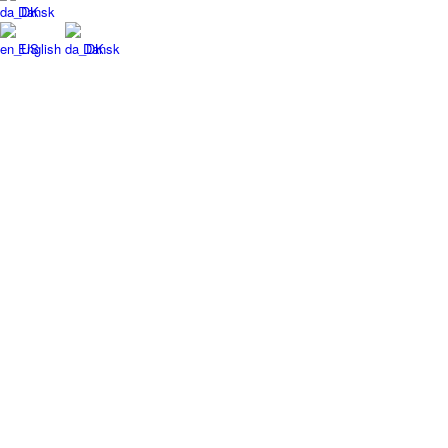
TirsdagsMilonga på Turkis
Dansk
English
Dansk
Workshops & Kurser
Milongaer
TangoSpirer
Vær med
Ny til Tango