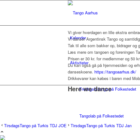
Vi giver hverdagen en lille ekstra emb
Kalender
Vi danser Argentinsk Tango og samtidig e
Tak til alle som bakker op, bidrager og gø
Læs mere om tangoen og foreningen T
Prisen er 30 kr. for medlemmer og 50 kr
Aktiviteter
Du kan også gå på hjemmesiden og erhve
danseskoene.
https://tangoaarhus.dk/
Drikkevarer kan købes i baren med Mob
Here we dance
FredagsMilonga på Folkestedet
Tangolab på Folkestedet
TirsdagsTango på Turkis TDJ JOE
TirsdagsTango på Turkis TDJ Jan