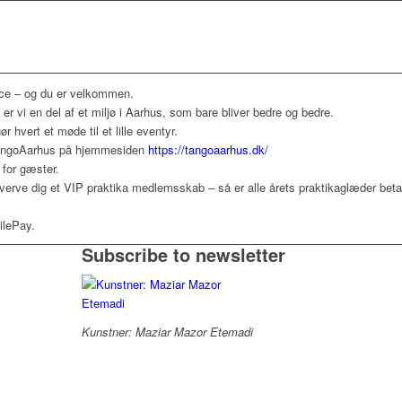
race – og du er velkommen.
r vi en del af et miljø i Aarhus, som bare bliver bedre og bedre.
r hvert et møde til et lille eventyr.
angoAarhus på hjemmesiden
https://tangoaarhus.dk/
 for gæster.
rve dig et VIP praktika medlemsskab – så er alle årets praktikaglæder betal
ilePay.
Subscribe to newsletter
Kunstner: Maziar Mazor Etemadi