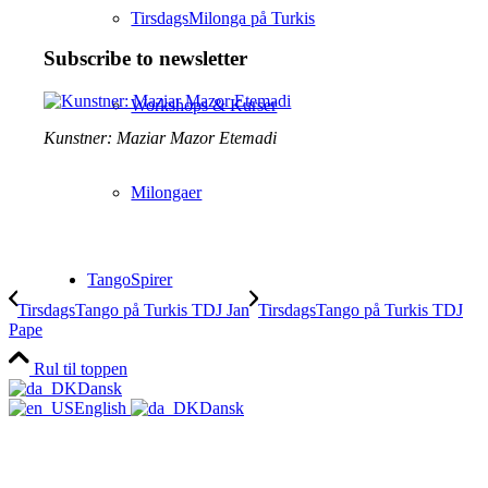
TirsdagsMilonga på Turkis
Subscribe to newsletter
Workshops & Kurser
Kunstner: Maziar Mazor Etemadi
Milongaer
TangoSpirer
TirsdagsTango på Turkis TDJ Jan
TirsdagsTango på Turkis TDJ
Pape
Vær med 👉
Rul til toppen
Dansk
English
Dansk
Ny til Tango