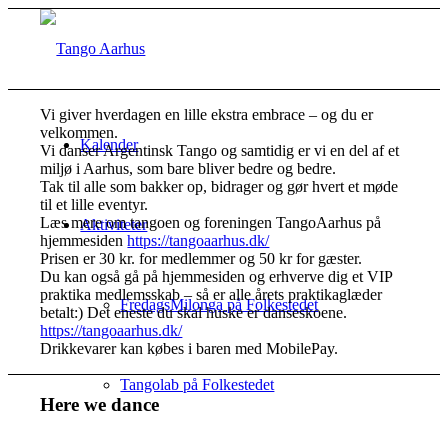
Vi giver hverdagen en lille ekstra embrace – og du er
velkommen.
Kalender
Vi danser Argentinsk Tango og samtidig er vi en del af et
miljø i Aarhus, som bare bliver bedre og bedre.
Tak til alle som bakker op, bidrager og gør hvert et møde
til et lille eventyr.
Læs mere om tangoen og foreningen TangoAarhus på
Aktiviteter
hjemmesiden
https://tangoaarhus.dk/
Prisen er 30 kr. for medlemmer og 50 kr for gæster.
Du kan også gå på hjemmesiden og erhverve dig et VIP
praktika medlemsskab – så er alle årets praktikaglæder
FredagsMilonga på Folkestedet
betalt:) Det eneste du skal huske er danseskoene.
https://tangoaarhus.dk/
Drikkevarer kan købes i baren med MobilePay.
Tangolab på Folkestedet
Here we dance