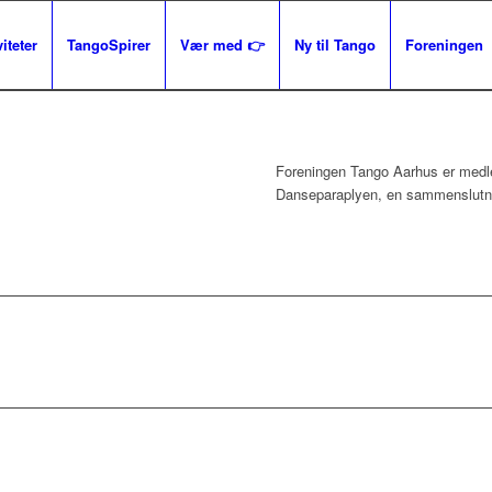
iteter
TangoSpirer
Vær med 👉
Ny til Tango
Foreningen
Foreningen Tango Aarhus er medl
Danseparaplyen, en sammenslutni