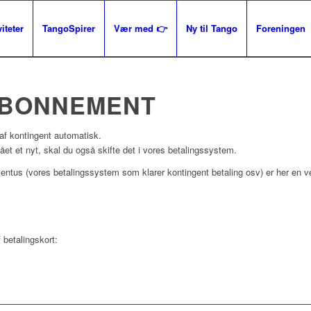
iteter
TangoSpirer
Vær med 👉
Ny til Tango
Foreningen
ABONNEMENT
 af kontingent automatisk.
 fået et nyt, skal du også skifte det i vores betalingssystem.
nventus (vores betalingssystem som klarer kontingent betaling osv) er her en v
f betalingskort: