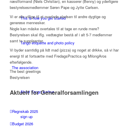
næstformand (Niels Christian), en kasserer (Benny) og yderligere
bestyrelsesmedlemmer Søren Pape og Jytte Carlsen.
Vi er alle villige til at overlade pladsen til andre dygtige og
This is how you get started
generøse mennesker.
Nogle kan måske overtales til at tage en runde mere?
Bestyrelsen skal iflg. vedtægter bestå af i alt 5-7 medlemmer
samt to suppleanter.
Tango etiquette and photo policy
Vi byder samtidig på lidt mad (pizza) og noget at drikke, så vi har
energi til at fortsætte med FredagsPractica og MilongAros
efterfølgende.
The association
The best greetings
Bestyrelsen
Aktuelt for Generalforsamlingen
About Tango Aarhus
Regnskab 2025
sign up
Budget 2026