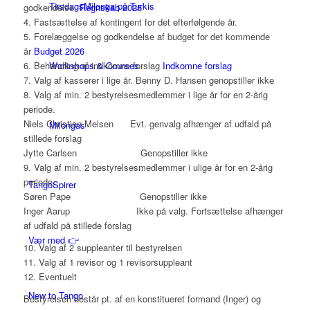
TirsdagsMilonga på Turkis
godkendelse
Regnskab 2025
4. Fastsættelse af kontingent for det efterfølgende år.
5. Forelæggelse og godkendelse af budget for det kommende
år
Budget 2026
Workshops & Courses
6. Behandling af indkomne forslag
Indkomne forslag
7. Valg af kasserer i lige år. Benny D. Hansen genopstiller ikke
8. Valg af min. 2 bestyrelsesmedlemmer i lige år for en 2-årig
periode.
Niels Christian Melsen Evt. genvalg afhænger af udfald på
Milongas
stillede forslag
Jytte Carlsen Genopstiller ikke
9. Valg af min. 2 bestyrelsesmedlemmer i ulige år for en 2-årig
periode.
TangoSpirer
Søren Pape Genopstiller ikke
Inger Aarup Ikke på valg. Fortsættelse afhænger
af udfald på stillede forslag
Vær med 👉
10. Valg af 2 suppleanter til bestyrelsen
11. Valg af 1 revisor og 1 revisorsuppleant
12. Eventuelt
New to Tango
Bestyrelsen består pt. af en konstitueret formand (Inger) og