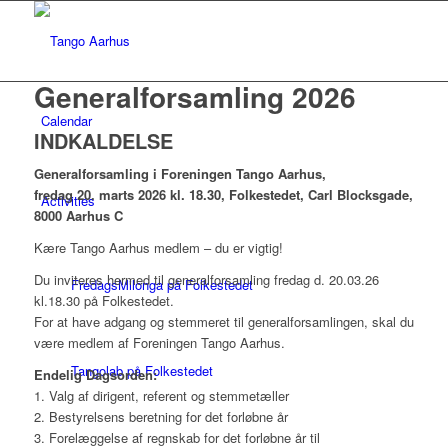
Generalforsamling 2026
Calendar
INDKALDELSE
Generalforsamling i Foreningen Tango Aarhus,
fredag 20. marts 2026 kl. 18.30, Folkestedet, Carl Blocksgade,
Activities
8000 Aarhus C
Kære Tango Aarhus medlem – du er vigtig!
Du inviteres hermed til generalforsamling fredag d. 20.03.26
FredagsMilonga på Folkestedet
kl.18.30 på Folkestedet.
For at have adgang og stemmeret til generalforsamlingen, skal du
være medlem af Foreningen Tango Aarhus.
Tangolab på Folkestedet
Endelig Dagsorden:
1. Valg af dirigent, referent og stemmetæller
2. Bestyrelsens beretning for det forløbne år
3. Forelæggelse af regnskab for det forløbne år til