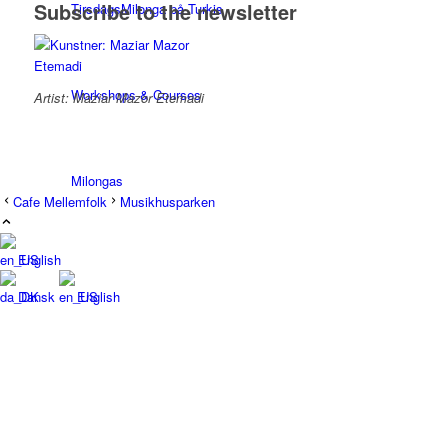
Subscribe to the newsletter
TirsdagsMilonga på Turkis
Workshops & Courses
Artist: Maziar Mazor Etemadi
Milongas
Cafe Mellemfolk
Musikhusparken
English
TangoSpirer
Dansk
English
Vær med 👉
New to Tango