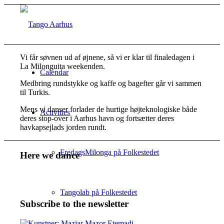
Vi får søvnen ud af øjnene, så vi er klar til finaledagen i
La Milonguita weekenden.
Calendar
Medbring rundstykke og kaffe og bagefter går vi sammen
til Turkis.
Mens vi danser forlader de hurtige højteknologiske både
Activities
deres stop-over i Aarhus havn og fortsætter deres
havkapsejlads jorden rundt.
FredagsMilonga på Folkestedet
Here we dance
Tangolab på Folkestedet
Subscribe to the newsletter