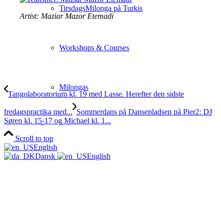
TirsdagsMilonga på Turkis
Artist: Maziar Mazor Etemadi
Workshops & Courses
Milongas
Tangolaboratorium kl. 19 med Lasse. Herefter den sidste
fredagspractika med...
Sommerdans på Dansepladsen på Pier2: DJ
Søren kl. 15-17 og Michael kl. 1...
TangoSpirer
Scroll to top
English
Dansk
English
Vær med 👉
New to Tango