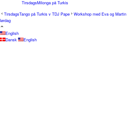
TirsdagsMilonga på Turkis
TirsdagsTango på Turkis v TDJ Pape
Workshop med Eva og Martin
lørdag
Workshops & Courses
English
Dansk
English
Milongas
TangoSpirer
Vær med 👉
New to Tango