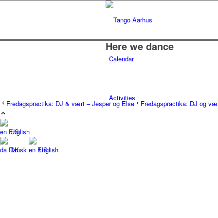
Here we dance
Calendar
Activities
Fredagspractika: DJ & vært – Jesper og Else
Fredagspractika: DJ og vær
English
FredagsMilonga på Folkestedet
Dansk
English
Tangolab på Folkestedet