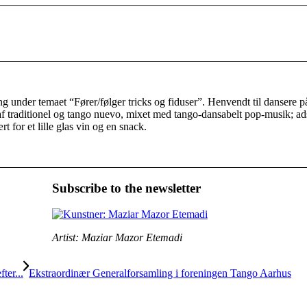
ng under temaet “Fører/følger tricks og fiduser”. Henvendt til dansere på
f traditionel og tango nuevo, mixet med tango-dansabelt pop-musik; ads
 for et lille glas vin og en snack.
Subscribe to the newsletter
Artist: Maziar Mazor Etemadi
ter...
Ekstraordinær Generalforsamling i foreningen Tango Aarhus