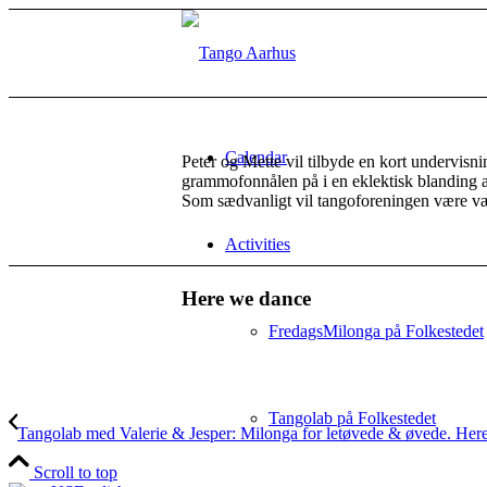
Calendar
Peter og Mette vil tilbyde en kort undervisni
grammofonnålen på i en eklektisk blanding a
Som sædvanligt vil tangoforeningen være vært
Activities
Here we dance
FredagsMilonga på Folkestedet
Tangolab på Folkestedet
Tangolab med Valerie & Jesper: Milonga for letøvede & øvede. Heref
Scroll to top