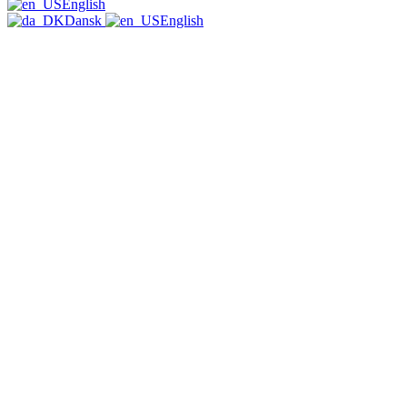
English
TirsdagsMilonga på Turkis
Dansk
English
Workshops & Courses
Milongas
TangoSpirer
Vær med 👉
New to Tango