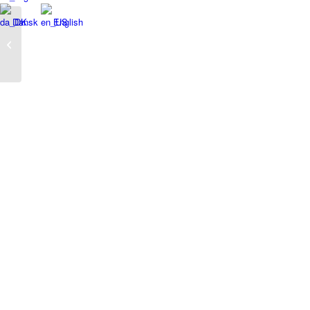
Dansk
English
Festuge er dans i danseteltet i
Rådhusparken i samarbejde med
danseparaply...